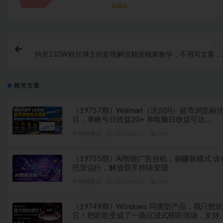
上一
抖音132W粉丝博主的影视解说精选独家教学，不用写文案，
白也能签约抖音独家精选月入几个
相关文章
（19757期）Walmart（沃尔玛）超市浏览标
目，单账号日收益20+ 单电脑日收益可达
1000+带分佣机制
中创网资源
2026-08-07
746
（19755期）AI智能广告挂机，躺赚新模式 设
托管运行，解放双手持续变现
中创网资源
2026-08-07
345
（19749期）Windows 同类型产品，我只想
它！把听歌变成了一场沉浸式视听现场，支持