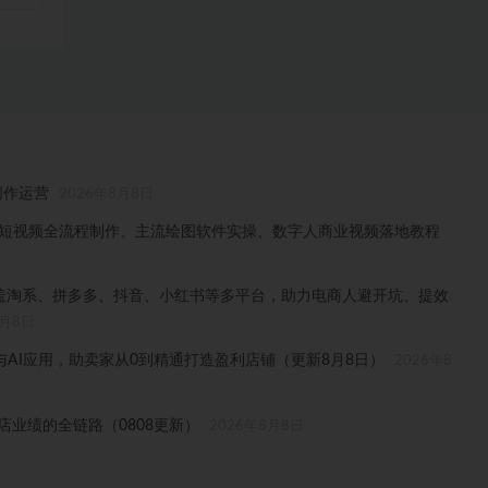
创作运营
2026年8月8日
门、短视频全流程制作、主流绘图软件实操、数字人商业视频落地教程
，覆盖淘系、拼多多、抖音、小红书等多平台，助力电商人避开坑、提效
8月8日
AI应用，助卖家从0到精通打造盈利店铺（更新8月8日）
2026年8
门店业绩的全链路（0808更新）
2026年8月8日