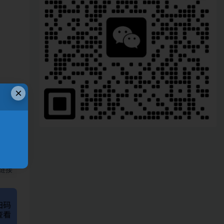
×
、
链接