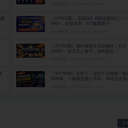
注册登录下载 爱PPT网
中创网资源
2026-08-07
661
关键
（19745期）【2026】AI副业新风口，
投
500+，全程派单，0门槛直接干
中创网资源
2026-08-07
647
（19732期）海外游戏全自动搬砖，日入
1000+，全天无人值守，绿色稳定！
中创网资源
2026-08-06
910
收
（19730期）太香了！这款千问视频 / 
印神器，一键搞定烦人水印，本地完全免
览器拓展插件
中创网资源
2026-08-06
98