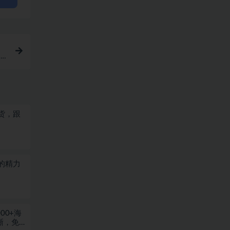
，
货，跟
的精力
00+海
晰，免