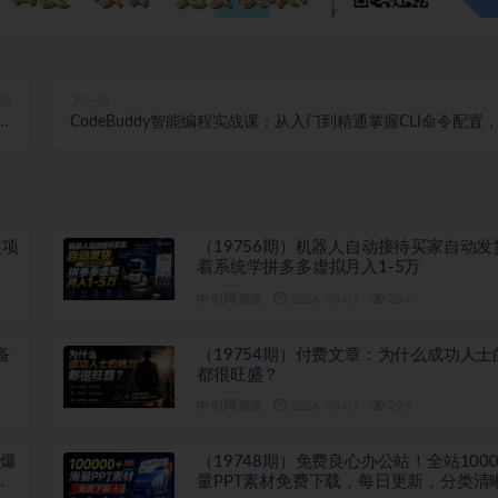
篇
下一篇
小
CodeBuddy智能编程实战课：从入门到精通掌握CLI命令配置
W
技能插件MCP服务全场景落地
注项
（19756期）机器人自动接待买家自动发
着系统学拼多多虚拟月入1-5万
中创网资源
2026-08-07
284
备
（19754期）付费文章：为什么成功人士
都很旺盛？
中创网资源
2026-08-07
295
吹爆
（19748期）免费良心办公站！全站1000
多
量PPT素材免费下载，每日更新，分类清