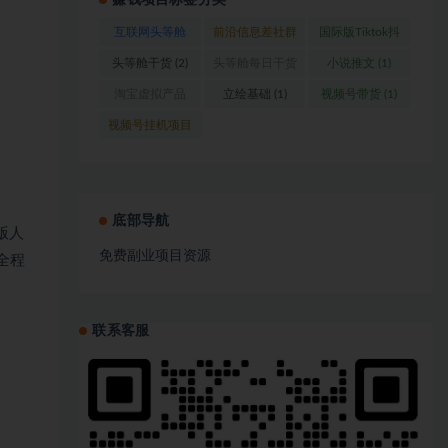
赚钱项目标签分类
互联网头等舱
前沿信息差社群
国际版Tiktok抖
(1)
(1)
音运营
(1)
头等舱干货
(2)
头等舱每日干货
小说推文
(1)
(1)
淘宝虚拟产品
立绘基础
(1)
视频号带货
(1)
(1)
视频号挂机项目
(1)
底部导航
版人
免费副业项目资源
全程
联系客服