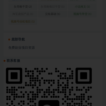
营
(1)
头等舱干货
(2)
头等舱每日干货
(1)
小说推文
(1)
淘宝虚拟产品
(1)
立绘基础
(1)
视频号带货
(1)
视频号挂机项目
(1)
底部导航
免费副业项目资源
联系客服