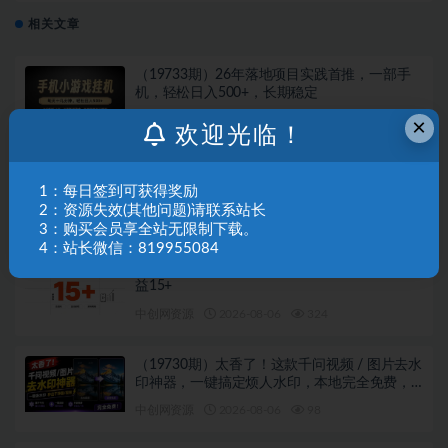
相关文章
（19733期）26年落地项目实践首推，一部手
机，轻松日入500+，长期稳定
×
中创网资源
2026-08-06
14
欢迎光临！
（19732期）海外游戏全自动搬砖，日入
1000+，全天无人值守，绿色稳定！
1：每日签到可获得奖励
2：资源失效(其他问题)请联系站长
中创网资源
2026-08-06
910
3：购买会员享全站无限制下载。
4：站长微信：819955084
（19731期）快手全自动短剧分销｜单账号日收
益15+
中创网资源
2026-08-06
324
（19730期）太香了！这款千问视频 / 图片去水
印神器，一键搞定烦人水印，本地完全免费，
浏览器拓展插件
中创网资源
2026-08-06
98