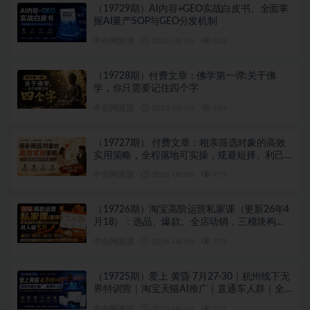
（19729期）AI内容+GEO实战白皮书。全面掌
握AI量产SOP与GEO分发机制
中创网资源
2026-08-06
838
（19728期）付费文章：佛学第一弹:关于佛
学，你只需要记住四个字
中创网资源
2026-08-06
469
（19727期） 付费文章：相亲筛选对象的高效
实用策略，全程落地可实操，规避短择、利己
型相亲对象
中创网资源
2026-08-06
975
（19726期）淘宝高阶运营私家课（更新26年4
月18）：选品、爆款、全店动销，三模块构建
盈利闭环，月入破5万
中创网资源
2026-08-06
372
（19725期）爱上 黄昏 7月27-30｜杭州线下无
界特训营｜淘宝天猫AI推广｜直通车人群｜全
套PPT SOP思维导图资料包
中创网资源
2026-08-06
925