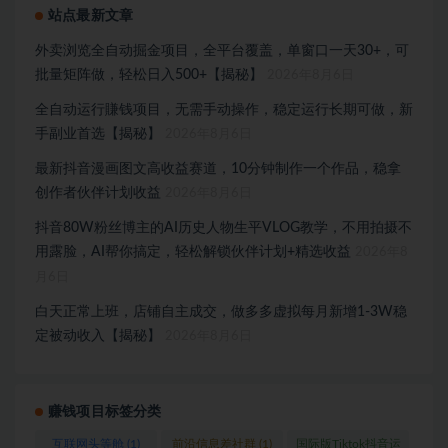
站点最新文章
外卖浏览全自动掘金项目，全平台覆盖，单窗口一天30+，可
批量矩阵做，轻松日入500+【揭秘】
2026年8月6日
全自动运行賺钱项目，无需手动操作，稳定运行长期可做，新
手副业首选【揭秘】
2026年8月6日
最新抖音漫画图文高收益赛道，10分钟制作一个作品，稳拿
创作者伙伴计划收益
2026年8月6日
抖音80W粉丝博主的AI历史人物生平VLOG教学，不用拍摄不
用露脸，AI帮你搞定，轻松解锁伙伴计划+精选收益
2026年8
月6日
白天正常上班，店铺自主成交，做多多虚拟每月新增1-3W稳
定被动收入【揭秘】
2026年8月6日
赚钱项目标签分类
互联网头等舱
(1)
前沿信息差社群
(1)
国际版Tiktok抖音运