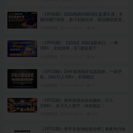
（19746期）2026电商04期淘宝直通车课｜关
键词爆打矩阵，多计划低出价，新品爆款差异
化投放实操教学
中创网资源
2026-08-07
607
（19745期）【2026】AI副业新风口，一单
500+，全程派单，0门槛直接干
中创网资源
2026-08-07
647
（19733期）26年落地项目实践首推，一部手
机，轻松日入500+，长期稳定
中创网资源
2026-08-06
17
（19732期）海外游戏全自动搬砖，日入
1000+，全天无人值守，绿色稳定！
中创网资源
2026-08-06
910
（19731期）快手全自动短剧分销｜单账号日收