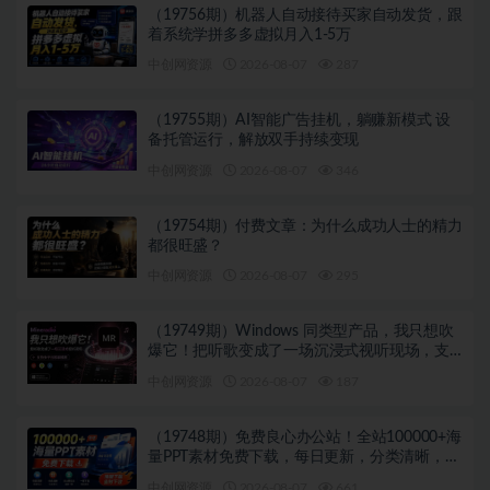
（19756期）机器人自动接待买家自动发货，跟
着系统学拼多多虚拟月入1-5万
中创网资源
2026-08-07
287
（19755期）AI智能广告挂机，躺赚新模式 设
备托管运行，解放双手持续变现
中创网资源
2026-08-07
346
（19754期）付费文章：为什么成功人士的精力
都很旺盛？
中创网资源
2026-08-07
295
（19749期）Windows 同类型产品，我只想吹
爆它！把听歌变成了一场沉浸式视听现场，支
持多平台歌单播放 Mineradio
中创网资源
2026-08-07
187
（19748期）免费良心办公站！全站100000+海
量PPT素材免费下载，每日更新，分类清晰，免
注册登录下载 爱PPT网
中创网资源
2026-08-07
661