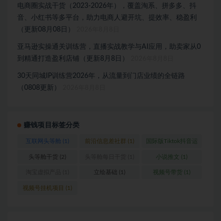
电商圈实战干货（2023-2026年），覆盖淘系、拼多多、抖
音、小红书等多平台，助力电商人避开坑、提效率、稳盈利
（更新08月08日）
2026年8月8日
亚马逊实操通关训练营，直播实战教学与AI应用，助卖家从0
到精通打造盈利店铺（更新8月8日）
2026年8月8日
30天同城IP训练营2026年，从流量到门店业绩的全链路
（0808更新）
2026年8月8日
赚钱项目标签分类
互联网头等舱
(1)
前沿信息差社群
(1)
国际版Tiktok抖音运
营
(1)
头等舱干货
(2)
头等舱每日干货
(1)
小说推文
(1)
淘宝虚拟产品
(1)
立绘基础
(1)
视频号带货
(1)
视频号挂机项目
(1)