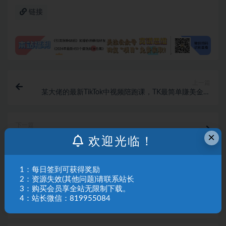
链接
上一篇
某大佬的最新TikTok中视频陪跑课，TK最简单賺美金方
式，靠播放量賺钱，小白也能快速起号变现
下一篇
×
短短几秒，轻松破万赞！普通人用AI做感人故事定格漫
欢迎光临！
画视频，流量是真猛！
相关文章
1：每日签到可获得奖励
2：资源失效(其他问题)请联系站长
（19757期）Walmart（沃尔玛）超市浏览标注
3：购买会员享全站无限制下载。
项目，单账号日收益20+ 单电脑日收益可达
4：站长微信：819955084
1000+带分佣机制
中创网资源
2026-08-07
746