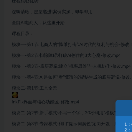
课程核心优势:
逻辑清晰，层层递进|案例实操，即学即用
全能AI电商人，从这里开始
课程目录：
模块一-第1节:电商人的"降维打击”:AI时代的红利与机会-修改.m
模块一-第2节:扫除障碍:打破Al创作的3大心魔-修改.mp4
模块一-第3节-底层逻辑:建立“概率思维”与人机协作-修改.mp4
模块一-第4节:AI是如何"看”懂话的?揭秘生成的底层逻辑-修改.
模块二-第1节:工具全景
inkPix界面与核心功能区-修改.mp4
模块二-第2节:新手模式:不写一个字，30秒利用"模板”快速出片-
模块二-第3节:专家模式:利用“提示词润色”定向开发，用对话调教A
1
2