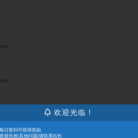
p4
mp4
欢迎光临！
修改.mp4
l-修改.mp4
：每日签到可获得奖励
：资源失效(其他问题)请联系站长