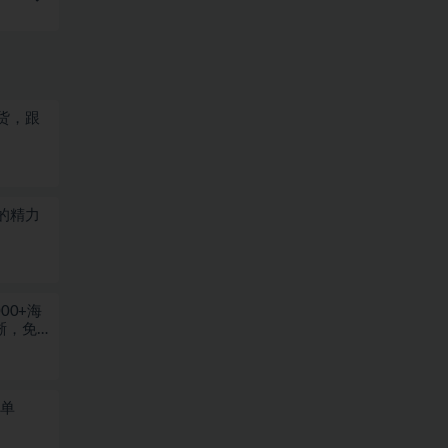
货，跟
的精力
00+海
晰，免
一单