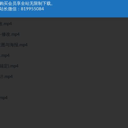
修改.mp4
：购买会员享全站无限制下载。
站长微信：819955084
.mp4
.mp4
修改.mp4
图与海报.mp4
mp4
定).mp4
.mp4
mp4