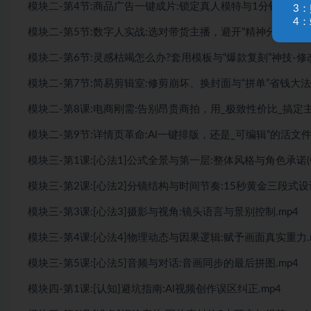
模块二-第4节:商品广告一键成片:锁定真人模特与1分钟长视频-
3
4：
模块二-第5节:数字人实战:选对带货主播，避开“精神分裂”-修改
模块二-第6节:灵感枯竭怎么办?套用模板与“爆款复刻”神技-修改
模块二-第7节:简易剪辑室:修剪崩坏、换封面与“拼单”省钱大法-
模块二-第8课:电商刚需:告别昂贵商拍，用_极致性价比_搞定主
模块二-第9节:详情页革命:Al一键排版，还是_可编辑”的活文件.
模块三-第1课:[心法1]公式全景与第一层:整体风格与角色承诺(锚
模块三-第2课:[心法2]分镜结构与时间节奏:15秒黄金三段式设计
模块三-第3课:[心法3]摄影与视角:镜头语言与景别控制.mp4
模块三-第4课:[心法4]物理动态与因果逻辑:赋予画面真实重力.
模块三-第5课:[心法5]音频与对话:音画同步的最后拼图.mp4
模块四-第1课:[认知]避坑指南:Al视频创作误区纠正.mp4