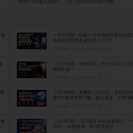
推
智能广告挂机无需值守，小白上手轻松实现每日增收
利
注项
（19756期）机器人自动接待买家自动发
着系统学拼多多虚拟月入1-5万
中创网资源
2026-08-07
285
备
（19754期）付费文章：为什么成功人士
都很旺盛？
中创网资源
2026-08-07
295
吹爆
（19748期）免费良心办公站！全站1000
多
量PPT素材免费下载，每日更新，分类清
注册登录下载 爱PPT网
中创网资源
2026-08-07
661
关键
（19745期）【2026】AI副业新风口，
投
500+，全程派单，0门槛直接干