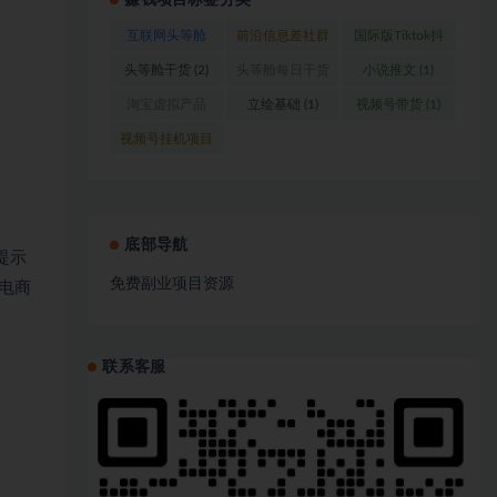
赚钱项目标签分类
互联网头等舱
前沿信息差社群
国际版Tiktok抖
(1)
(1)
音运营
(1)
头等舱干货
(2)
头等舱每日干货
小说推文
(1)
(1)
淘宝虚拟产品
立绘基础
(1)
视频号带货
(1)
(1)
视频号挂机项目
(1)
底部导航
提示
免费副业项目资源
电商
联系客服