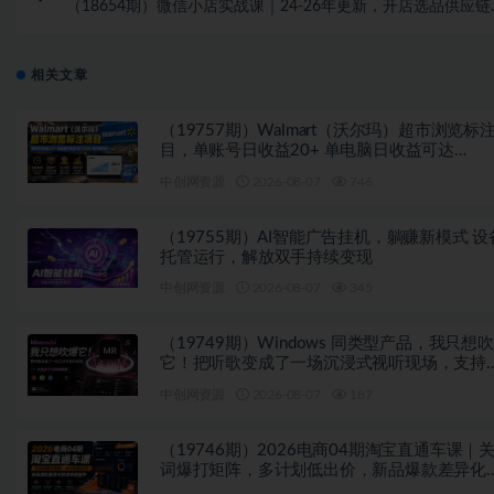
（18654期）微信小店实战课｜24-26年更新，开店选品供应链
广全流程，快速出单盈
相关文章
（19757期）Walmart（沃尔玛）超市浏览标
目，单账号日收益20+ 单电脑日收益可达
1000+带分佣机制
中创网资源
2026-08-07
746
（19755期）AI智能广告挂机，躺赚新模式 设
托管运行，解放双手持续变现
中创网资源
2026-08-07
345
（19749期）Windows 同类型产品，我只想
它！把听歌变成了一场沉浸式视听现场，支持
平台歌单播放 Mineradio
中创网资源
2026-08-07
187
（19746期）2026电商04期淘宝直通车课｜
词爆打矩阵，多计划低出价，新品爆款差异化
放实操教学