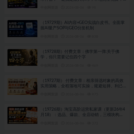
浏览器拓展插件
中创网资源
2026-08-06
98
（19729期）AI内容+GEO实战白皮书。全面掌
握AI量产SOP与GEO分发机制
中创网资源
2026-08-06
838
（19728期）付费文章：佛学第一弹:关于佛
学，你只需要记住四个字
中创网资源
2026-08-06
469
（19727期） 付费文章：相亲筛选对象的高效
实用策略，全程落地可实操，规避短择、利己
型相亲对象
中创网资源
2026-08-06
975
（19726期）淘宝高阶运营私家课（更新26年4
月18）：选品、爆款、全店动销，三模块构建
盈利闭环，月入破5万
中创网资源
2026-08-06
372