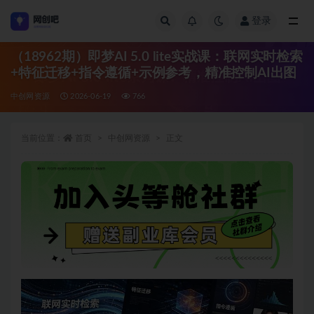
登录
全部
（18962期）即梦AI 5.0 lite实战课：联网实时检索
+特征迁移+指令遵循+示例参考，精准控制AI出图
中创网资源
2026-06-19
766
当前位置：
首页
中创网资源
正文