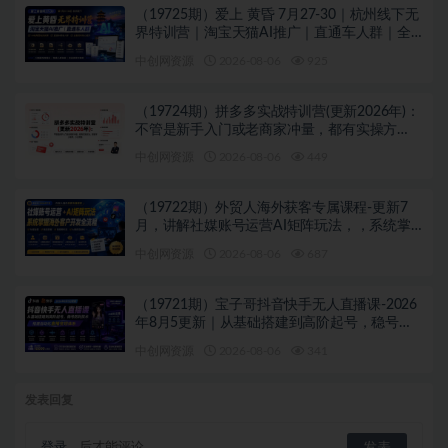
（19725期）爱上 黄昏 7月27-30｜杭州线下无
界特训营｜淘宝天猫AI推广｜直通车人群｜全
套PPT SOP思维导图资料包
中创网资源
2026-08-06
925
（19724期）拼多多实战特训营(更新2026年)：
不管是新手入门或老商家冲量，都有实操方
法，跟着学，少走弯路
中创网资源
2026-08-06
449
（19722期）外贸人海外获客专属课程-更新7
月，讲解社媒账号运营AI矩阵玩法，，系统掌
握海外客户开发全流程实战方法
中创网资源
2026-08-06
687
（19721期）宝子哥抖音快手无人直播课-2026
年8月5更新｜从基础搭建到高阶起号，稳号防
封技术，搭建自动化直播变现体系
中创网资源
2026-08-06
341
发表回复
登录...
后才能评论