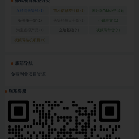
赚钱项目标签分类
互联网头等舱
(1)
前沿信息差社群
(1)
国际版Tiktok抖音运
营
(1)
头等舱干货
(2)
头等舱每日干货
(1)
小说推文
(1)
淘宝虚拟产品
(1)
立绘基础
(1)
视频号带货
(1)
视频号挂机项目
(1)
底部导航
免费副业项目资源
联系客服