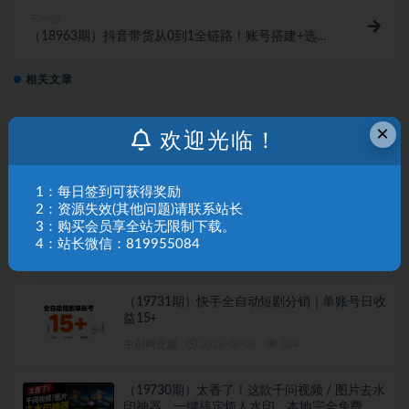
下一篇
（18963期）抖音带货从0到1全链路！账号搭建+选品
+原创拍摄+混剪+投流，小白快速出单
相关文章
（19733期）26年落地项目实践首推，一部手
×
欢迎光临！
机，轻松日入500+，长期稳定
中创网资源
2026-08-06
14
1：每日签到可获得奖励
2：资源失效(其他问题)请联系站长
（19732期）海外游戏全自动搬砖，日入
3：购买会员享全站无限制下载。
1000+，全天无人值守，绿色稳定！
4：站长微信：819955084
中创网资源
2026-08-06
910
（19731期）快手全自动短剧分销｜单账号日收
益15+
中创网资源
2026-08-06
324
（19730期）太香了！这款千问视频 / 图片去水
印神器，一键搞定烦人水印，本地完全免费，