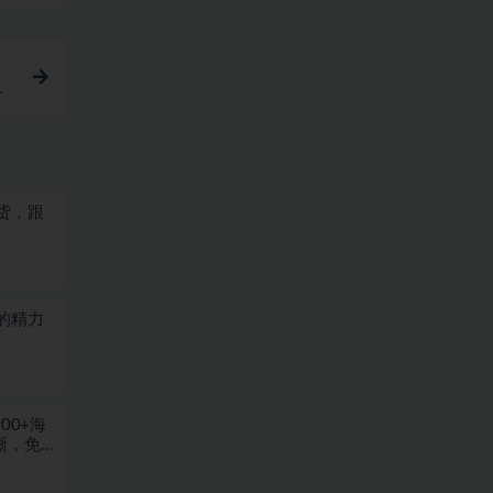
动
货，跟
的精力
00+海
晰，免