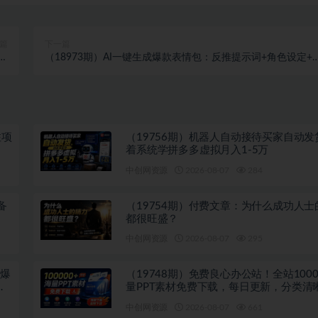
篇
下一篇
写
（18973期）AI一键生成爆款表情包：反推提示词+角色设定+
】
态技巧，适配微信抖音小红书
注项
（19756期）机器人自动接待买家自动发
着系统学拼多多虚拟月入1-5万
中创网资源
2026-08-07
284
备
（19754期）付费文章：为什么成功人士
都很旺盛？
中创网资源
2026-08-07
295
吹爆
（19748期）免费良心办公站！全站1000
多
量PPT素材免费下载，每日更新，分类清
注册登录下载 爱PPT网
中创网资源
2026-08-07
661