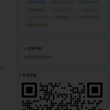
互联网头等舱
前沿信息差社群
国际版Tiktok抖
(1)
(1)
音运营
(1)
头等舱干货
(2)
头等舱每日干货
小说推文
(1)
(1)
淘宝虚拟产品
立绘基础
(1)
视频号带货
(1)
(1)
视频号挂机项目
(1)
底部导航
免费副业项目资源
长。
联系客服