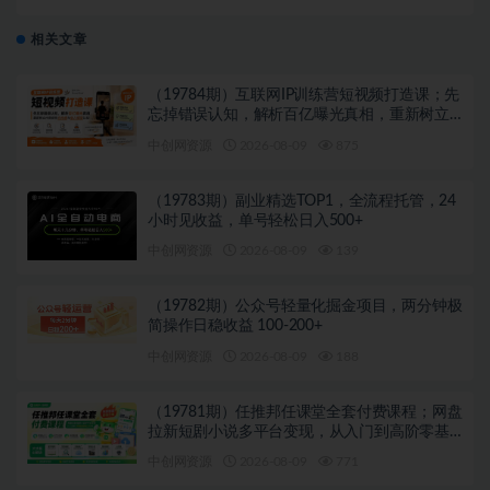
下半年逢凶化吉，遇难成祥，一顺百顺。
相关文章
（19784期）互联网IP训练营短视频打造课；先
忘掉错误认知，解析百亿曝光真相，重新树立
内容创作方向感与收入模型认知
中创网资源
2026-08-09
875
（19783期）副业精选TOP1，全流程托管，24
小时见收益，单号轻松日入500+
中创网资源
2026-08-09
139
（19782期）公众号轻量化掘金项目，两分钟极
简操作日稳收益 100-200+
中创网资源
2026-08-09
188
（19781期）任推邦任课堂全套付费课程；网盘
拉新短剧小说多平台变现，从入门到高阶零基
础也能轻松上手实操
中创网资源
2026-08-09
771