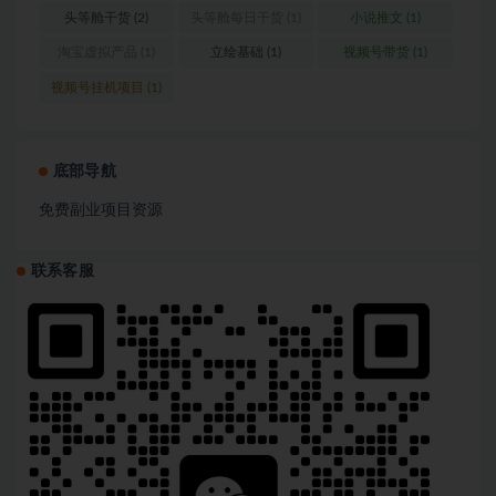
营
(1)
头等舱干货
(2)
头等舱每日干货
(1)
小说推文
(1)
淘宝虚拟产品
(1)
立绘基础
(1)
视频号带货
(1)
视频号挂机项目
(1)
底部导航
免费副业项目资源
联系客服