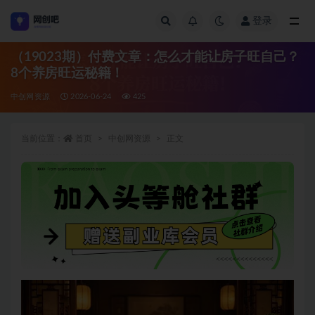
登录
全部
（19023期）付费文章：怎么才能让房子旺自己？
8个养房旺运秘籍！
中创网资源
2026-06-24
425
当前位置：
首页
中创网资源
正文