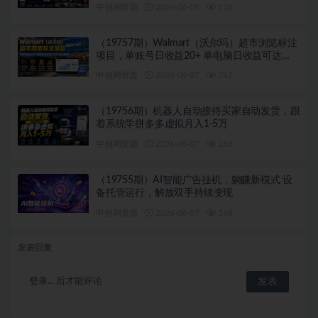
变现×AI真人生成×人物一致性
中创网资源
2026-08-09
138
（19757期）Walmart（沃尔玛）超市浏览标注
项目，单账号日收益20+ 单电脑日收益可达
1000+带分佣机制
中创网资源
2026-08-07
747
（19756期）机器人自动接待买家自动发货，跟
着系统学拼多多虚拟月入1-5万
中创网资源
2026-08-07
288
（19755期）AI智能广告挂机，躺赚新模式 设
备托管运行，解放双手持续变现
中创网资源
2026-08-07
348
发表回复
登录...
后才能评论