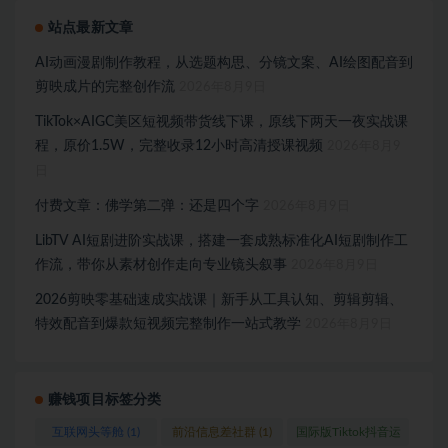
站点最新文章
AI动画漫剧制作教程，从选题构思、分镜文案、AI绘图配音到
剪映成片的完整创作流
2026年8月9日
TikTok×AIGC美区短视频带货线下课，原线下两天一夜实战课
程，原价1.5W，完整收录12小时高清授课视频
2026年8月9
日
付费文章：佛学第二弹：还是四个字
2026年8月9日
LibTV AI短剧进阶实战课，搭建一套成熟标准化AI短剧制作工
作流，带你从素材创作走向专业镜头叙事
2026年8月9日
2026剪映零基础速成实战课｜新手从工具认知、剪辑剪辑、
特效配音到爆款短视频完整制作一站式教学
2026年8月9日
赚钱项目标签分类
互联网头等舱
(1)
前沿信息差社群
(1)
国际版Tiktok抖音运