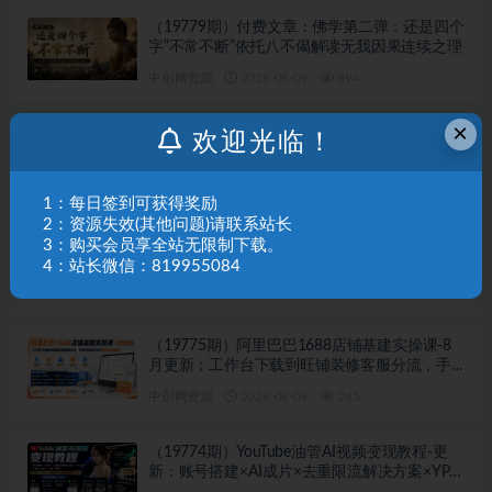
（19779期）付费文章：佛学第二弹：还是四个
字“不常不断”依托八不偈解读无我因果连续之理
中创网资源
2026-08-09
894
×
（19778期）AIGC×TikTok美区短视频带货线下
欢迎光临！
课；两天一夜完整回放，12小时高清视频收录
头部操盘手全流程教学
中创网资源
2026-08-09
878
1：每日签到可获得奖励
2：资源失效(其他问题)请联系站长
（19777期）让 Codex 用中转站生成图片：CC
3：购买会员享全站无限制下载。
Switch 配置、画图能力检测与全局 Skill 教程
4：站长微信：819955084
中创网资源
2026-08-09
378
（19775期）阿里巴巴1688店铺基建实操课-8
月更新；工作台下载到旺铺装修客服分流，手
把手搞定开店全部必备操作
中创网资源
2026-08-09
245
（19774期）YouTube油管AI视频变现教程-更
新：账号搭建×AI成片×去重限流解决方案×YPP