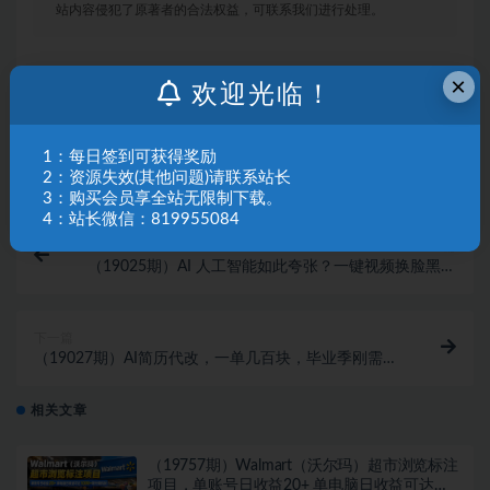
站内容侵犯了原著者的合法权益，可联系我们进行处理。
×
欢迎光临！
链接
1：每日签到可获得奖励
2：资源失效(其他问题)请联系站长
3：购买会员享全站无限制下载。
4：站长微信：819955084
上一篇
（19025期）AI 人工智能如此夸张？一键视频换脸黑科
技，纯本地离线运行，本地视频换脸娱乐工具， AI
FaceSwap
下一篇
（19027期）AI简历代改，一单几百块，毕业季刚需爆
单，新手照做日入700+
相关文章
（19757期）Walmart（沃尔玛）超市浏览标注
项目，单账号日收益20+ 单电脑日收益可达