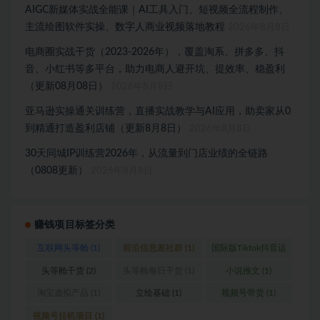
AIGC新媒体实战全能课｜AI工具入门、短视频全流程制作、
主流绘图软件实操、数字人商业视频落地教程
2026年8月8日
电商圈实战干货（2023-2026年），覆盖淘系、拼多多、抖
音、小红书等多平台，助力电商人避开坑、提效率、稳盈利
（更新08月08日）
2026年8月8日
亚马逊实操通关训练营，直播实战教学与AI应用，助卖家从0
到精通打造盈利店铺（更新8月8日）
2026年8月8日
30天同城IP训练营2026年，从流量到门店业绩的全链路
（0808更新）
2026年8月8日
赚钱项目标签分类
互联网头等舱
(1)
前沿信息差社群
(1)
国际版Tiktok抖音运
营
(1)
头等舱干货
(2)
头等舱每日干货
(1)
小说推文
(1)
淘宝虚拟产品
(1)
立绘基础
(1)
视频号带货
(1)
视频号挂机项目
(1)