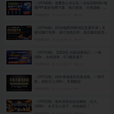
（19748期）免费良心办公站！全站100000+海
量PPT素材免费下载，每日更新，分类清晰，免
注册登录下载 爱PPT网
中创网资源
2026-08-07
661
（19746期）2026电商04期淘宝直通车课｜关
键词爆打矩阵，多计划低出价，新品爆款差异
化投放实操教学
中创网资源
2026-08-07
607
（19745期）【2026】AI副业新风口，一单
500+，全程派单，0门槛直接干
中创网资源
2026-08-07
647
（19733期）26年落地项目实践首推，一部手
机，轻松日入500+，长期稳定
中创网资源
2026-08-06
17
（19732期）海外游戏全自动搬砖，日入
1000+，全天无人值守，绿色稳定！
中创网资源
2026-08-06
910