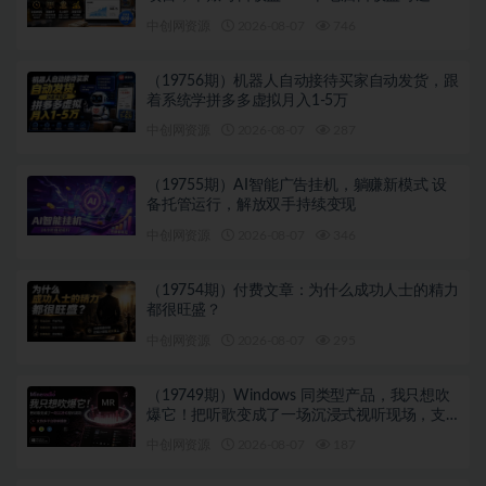
1000+带分佣机制
中创网资源
2026-08-07
746
（19756期）机器人自动接待买家自动发货，跟
着系统学拼多多虚拟月入1-5万
中创网资源
2026-08-07
287
（19755期）AI智能广告挂机，躺赚新模式 设
备托管运行，解放双手持续变现
中创网资源
2026-08-07
346
（19754期）付费文章：为什么成功人士的精力
都很旺盛？
中创网资源
2026-08-07
295
（19749期）Windows 同类型产品，我只想吹
爆它！把听歌变成了一场沉浸式视听现场，支
持多平台歌单播放 Mineradio
中创网资源
2026-08-07
187