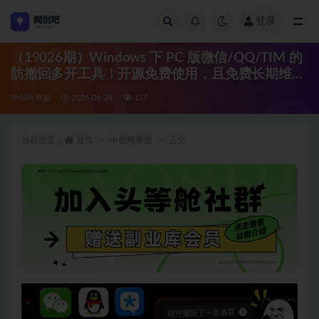
登录
全部
（19026期）Windows 下 PC 版微信/QQ/TIM 的
防撤回多开工具！开源免费使用，且免费长期维护
RevokeMsgPatcher
中创网资源
2026-06-24
157
当前位置：
首页
中创网资源
正文