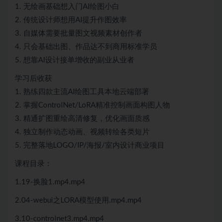
1. 无绘画基础想入门AI绘图小白
2. 传统设计师想用AI提升作图效率
3. 自媒体需要批量图文视频素材创作者
4. 只会基础出图、作品达不到商用标准学员
5. 想靠AI设计接单增收的副业从业者
学习后收获
1. 熟练四款主流AI绘图工具本地云端部署
2. 掌握ControlNet/LoRA精准控制画面构图人物
3. 精通扩图重绘高清修复，优化画面质感
4. 独立制作动态动画、视频转绘各类短片
5. 完整落地LOGO/IP/海报/室内设计商业项目
课程目录：
1.19-换脸1.mp4.mp4
2.04-webui之LORA模型使用.mp4.mp4
3.10-controlnet3.mp4.mp4