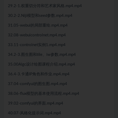
29.2-1.权重切分符和艺术家风格.mp4.mp4
30.2-2.Niji模型和seed参数.mp4.mp4
31.05-webui的局部重绘.mp4.mp4
32.08-webuicontrolnet.mp4.mp4
33.11-controlnet实例1.mp4.mp4
34.2-3.图生图和tile、iw参数.mp4.mp4
35.00Algc设计绘图课程介绍.mp4.mp4
36.4-3.卡通IP角色和作业.mp4.mp4
37.04-comfyui的图生图.mp4.mp4
38.06-flux模型的基本使用流程.mp4.mp4
39.02-comfyui的界面.mp4.mp4
40.07-风格化提示词.mp4.mp4