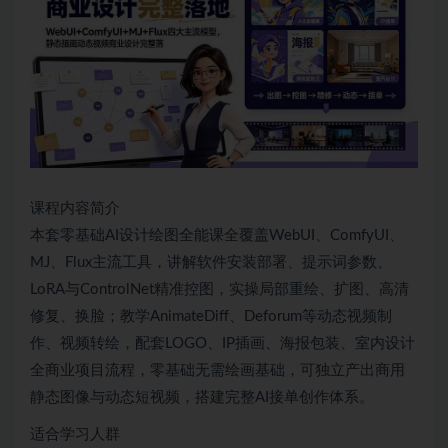
课程内容简介
本套零基础AI设计绘图全能课全覆盖WebUI、ComfyUI、
MJ、Flux主流工具，讲解软件安装部署、提示词参数、
LoRA与ControlNet精准控图，实操局部重绘、扩图、高清
修复、换脸；教学AnimateDiff、Deforum等动态视频制
作、视频转绘，配套LOGO、IP插画、海报包装、室内设计
全商业项目流程，零基础无需绘画基础，可独立产出商用
静态图像与动态短视频，搭建完整AI接单创作体系。
适合学习人群