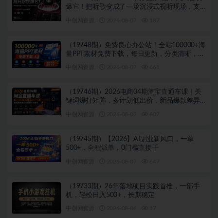
爆它！把听歌变成了一场沉浸式视听现场，支
持多平台歌单播放 Mineradio
中创网资源
2026-08-07
187
（19748期）免费良心办公站！全站100000+海
量PPT素材免费下载，每日更新，分类清晰，免
注册登录下载 爱PPT网
中创网资源
2026-08-07
661
（19746期）2026电商04期淘宝直通车课｜关
键词爆打矩阵，多计划低出价，新品爆款差异
化投放实操教学
中创网资源
2026-08-07
607
（19745期）【2026】AI副业新风口，一单
500+，全程派单，0门槛直接干
中创网资源
2026-08-07
647
（19733期）26年落地项目实践首推，一部手
机，轻松日入500+，长期稳定
中创网资源
2026-08-06
17