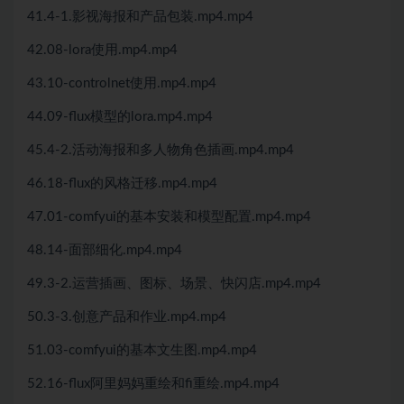
41.4-1.影视海报和产品包装.mp4.mp4
42.08-lora使用.mp4.mp4
43.10-controlnet使用.mp4.mp4
44.09-flux模型的lora.mp4.mp4
45.4-2.活动海报和多人物角色插画.mp4.mp4
46.18-flux的风格迁移.mp4.mp4
47.01-comfyui的基本安装和模型配置.mp4.mp4
48.14-面部细化.mp4.mp4
49.3-2.运营插画、图标、场景、快闪店.mp4.mp4
50.3-3.创意产品和作业.mp4.mp4
51.03-comfyui的基本文生图.mp4.mp4
52.16-flux阿里妈妈重绘和fi重绘.mp4.mp4