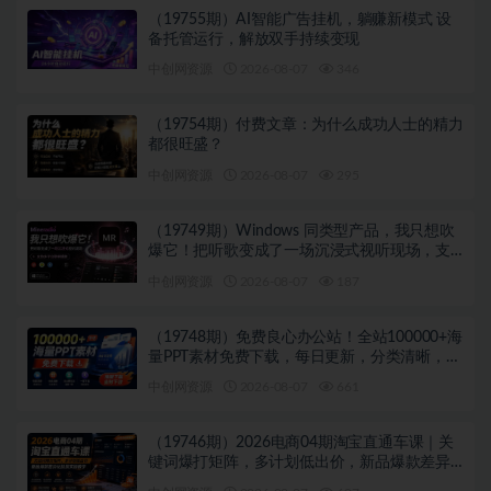
（19755期）AI智能广告挂机，躺赚新模式 设
备托管运行，解放双手持续变现
中创网资源
2026-08-07
346
（19754期）付费文章：为什么成功人士的精力
都很旺盛？
中创网资源
2026-08-07
295
（19749期）Windows 同类型产品，我只想吹
爆它！把听歌变成了一场沉浸式视听现场，支
持多平台歌单播放 Mineradio
中创网资源
2026-08-07
187
（19748期）免费良心办公站！全站100000+海
量PPT素材免费下载，每日更新，分类清晰，免
注册登录下载 爱PPT网
中创网资源
2026-08-07
661
（19746期）2026电商04期淘宝直通车课｜关
键词爆打矩阵，多计划低出价，新品爆款差异
化投放实操教学