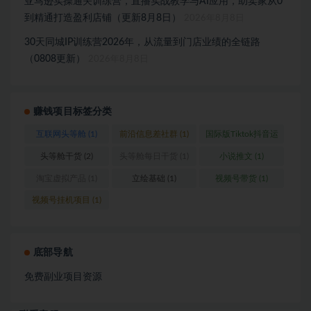
亚马逊实操通关训练营，直播实战教学与AI应用，助卖家从0
到精通打造盈利店铺（更新8月8日）
2026年8月8日
30天同城IP训练营2026年，从流量到门店业绩的全链路
（0808更新）
2026年8月8日
赚钱项目标签分类
互联网头等舱
(1)
前沿信息差社群
(1)
国际版Tiktok抖音运
营
(1)
头等舱干货
(2)
头等舱每日干货
(1)
小说推文
(1)
淘宝虚拟产品
(1)
立绘基础
(1)
视频号带货
(1)
视频号挂机项目
(1)
底部导航
免费副业项目资源