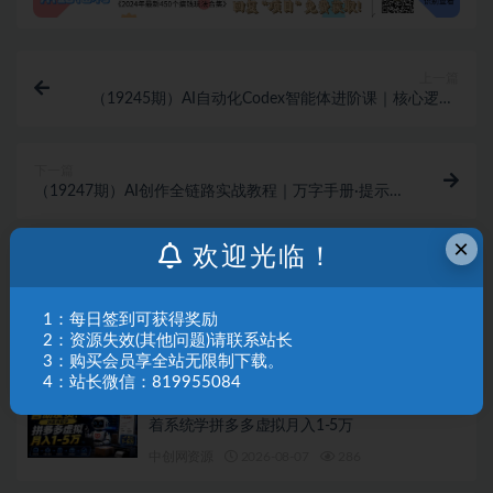
上一篇
（19245期）AI自动化Codex智能体进阶课｜核心逻辑·
技能管理·IDE工具｜从零搭建私人专属AI自动化商用工
作流
下一篇
（19247期）AI创作全链路实战教程｜万字手册·提示词
拆解·9节工作流课，打造稳定高质量AI视频作品
×
相关文章
欢迎光临！
（19757期）Walmart（沃尔玛）超市浏览标注
1：每日签到可获得奖励
项目，单账号日收益20+ 单电脑日收益可达
1000+带分佣机制
2：资源失效(其他问题)请联系站长
中创网资源
2026-08-07
746
3：购买会员享全站无限制下载。
4：站长微信：819955084
（19756期）机器人自动接待买家自动发货，跟
着系统学拼多多虚拟月入1-5万
中创网资源
2026-08-07
286