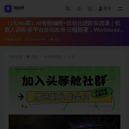
登录
全部
（19246期）AI智能编程+自动化进阶实战课｜机
器人训练·多平台自动发布·云端部署，Workbuddy
商用项目全流程教学
中创网资源
2026-07-08
252
当前位置：
首页
中创网资源
正文