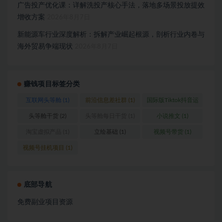
广告投产优化课：详解洗投产核心手法，落地多场景投放提效
增收方案
2026年8月7日
新能源车行业深度解析：拆解产业崛起根源，剖析行业内卷与
海外贸易争端现状
2026年8月7日
赚钱项目标签分类
互联网头等舱
(1)
前沿信息差社群
(1)
国际版Tiktok抖音运
营
(1)
头等舱干货
(2)
头等舱每日干货
(1)
小说推文
(1)
淘宝虚拟产品
(1)
立绘基础
(1)
视频号带货
(1)
视频号挂机项目
(1)
底部导航
免费副业项目资源