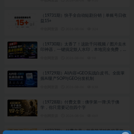
中创网资源
2026-08-06
910
（19731期）快手全自动短剧分销｜单账号日收
益15+
中创网资源
2026-08-06
324
（19730期）太香了！这款千问视频 / 图片去水
印神器，一键搞定烦人水印，本地完全免费，
浏览器拓展插件
中创网资源
2026-08-06
98
（19729期）AI内容+GEO实战白皮书。全面掌
握AI量产SOP与GEO分发机制
中创网资源
2026-08-06
838
（19728期）付费文章：佛学第一弹:关于佛
学，你只需要记住四个字
中创网资源
2026-08-06
469
（19727期） 付费文章：相亲筛选对象的高效