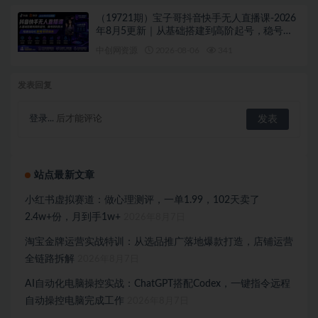
（19721期）宝子哥抖音快手无人直播课-2026
年8月5更新｜从基础搭建到高阶起号，稳号防
封技术，搭建自动化直播变现体系
中创网资源
2026-08-06
341
发表回复
登录...
后才能评论
站点最新文章
小红书虚拟赛道：做心理测评，一单1.99，102天卖了
2.4w+份，月到手1w+
2026年8月7日
淘宝金牌运营实战特训：从选品推广落地爆款打造，店铺运营
全链路拆解
2026年8月7日
AI自动化电脑操控实战：ChatGPT搭配Codex，一键指令远程
自动操控电脑完成工作
2026年8月7日