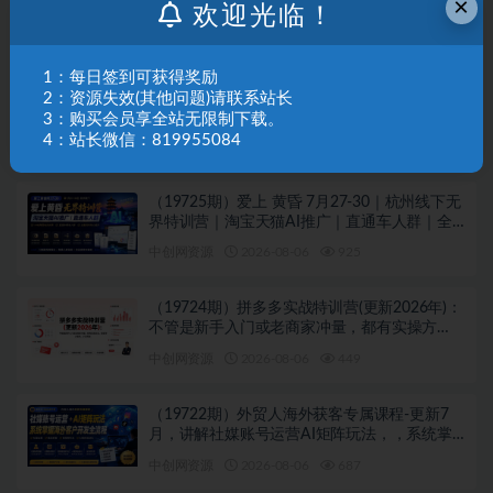
×
实用策略，全程落地可实操，规避短择、利己
欢迎光临！
型相亲对象
中创网资源
2026-08-06
975
1：每日签到可获得奖励
（19726期）淘宝高阶运营私家课（更新26年4
2：资源失效(其他问题)请联系站长
月18）：选品、爆款、全店动销，三模块构建
3：购买会员享全站无限制下载。
盈利闭环，月入破5万
4：站长微信：819955084
中创网资源
2026-08-06
372
（19725期）爱上 黄昏 7月27-30｜杭州线下无
界特训营｜淘宝天猫AI推广｜直通车人群｜全
套PPT SOP思维导图资料包
中创网资源
2026-08-06
925
（19724期）拼多多实战特训营(更新2026年)：
不管是新手入门或老商家冲量，都有实操方
法，跟着学，少走弯路
中创网资源
2026-08-06
449
（19722期）外贸人海外获客专属课程-更新7
月，讲解社媒账号运营AI矩阵玩法，，系统掌
握海外客户开发全流程实战方法
中创网资源
2026-08-06
687