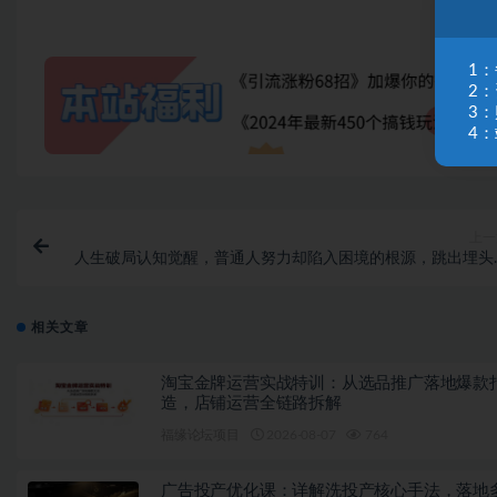
1
2
3
4：
上一
人生破局认知觉醒，普通人努力却陷入困境的根源，跳出埋头
干思维，实现人生翻
相关文章
淘宝金牌运营实战特训：从选品推广落地爆款
造，店铺运营全链路拆解
福缘论坛项目
2026-08-07
764
广告投产优化课：详解洗投产核心手法，落地