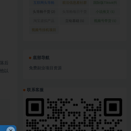
互联网头等舱
前沿信息差社群
国际版Tiktok抖
(1)
(1)
音运营
(1)
头等舱干货
(2)
头等舱每日干货
小说推文
(1)
(1)
淘宝虚拟产品
立绘基础
(1)
视频号带货
(1)
(1)
视频号挂机项目
(1)
底部导航
落后
免费副业项目资源
他以
联系客服
、
×