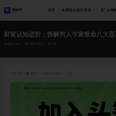
首页
免费副业项目资源
头等
全部
财富认知进阶：拆解穷人乍富致命八大恶
福缘论坛项目
2026-04-27
509
当前位置：
首页
福缘论坛项目
正文