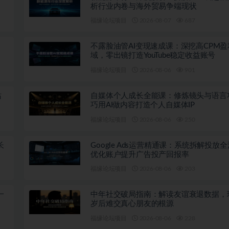
析行业内卷与海外贸易争端现状
福缘论坛项目
2026-08-07
687
不露脸油管AI变现速成课：深挖高CPM盈
域，零出镜打造YouTube稳定收益账号
福缘论坛项目
2026-08-06
901
站
自媒体个人成长全能课：修炼镜头与语言
巧用AI做内容打造个人自媒体IP
福缘论坛项目
2026-08-06
250
长
Google Ads运营精通课：系统拆解投放
优化账户提升广告投产回报率
福缘论坛项目
2026-08-06
203
一
中年社交破局指南：解读友谊衰退数据，
岁后难交真心朋友的根源
福缘论坛项目
2026-08-06
228