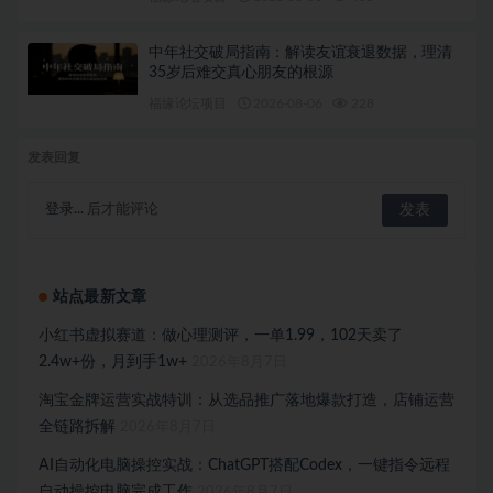
中年社交破局指南：解读友谊衰退数据，理清
35岁后难交真心朋友的根源
福缘论坛项目
2026-08-06
228
发表回复
登录...
后才能评论
站点最新文章
小红书虚拟赛道：做心理测评，一单1.99，102天卖了
2.4w+份，月到手1w+
2026年8月7日
淘宝金牌运营实战特训：从选品推广落地爆款打造，店铺运营
全链路拆解
2026年8月7日
AI自动化电脑操控实战：ChatGPT搭配Codex，一键指令远程
自动操控电脑完成工作
2026年8月7日