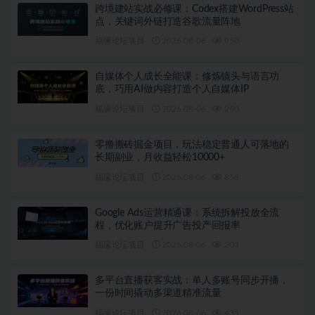
跨境建站实战必修课：Codex搭建WordPress站
点，关键词外链打造谷歌流量阵地
福缘论坛项目
2026-08-06
950
自媒体个人成长全能课：修炼镜头与语言功
底，巧用AI做内容打造个人自媒体IP
福缘论坛项目
2026-08-06
250
零撸搬砖掘金项目，玩法稳定普通人可落地的
长期副业，月收益轻松10000+
福缘论坛项目
2026-08-06
858
Google Ads运营精通课：系统拆解投放全流
程，优化账户提升广告投产回报率
福缘论坛项目
2026-08-06
203
多平台直播获客实战：单人多账号同步开播，
一份时间撬动多渠道精准流量
福缘论坛项目
2026-08-06
435