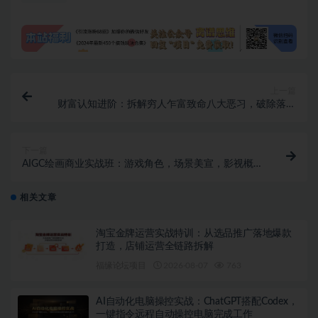
上一篇
财富认知进阶：拆解穷人乍富致命八大恶习，破除落后
思维，守住财富避免阶层回落
下一篇
AIGC绘画商业实战班：游戏角色，场景美宣，影视概念
设计，Flux炼丹，多元赛道接单变现
相关文章
淘宝金牌运营实战特训：从选品推广落地爆款
打造，店铺运营全链路拆解
福缘论坛项目
2026-08-07
763
AI自动化电脑操控实战：ChatGPT搭配Codex，
一键指令远程自动操控电脑完成工作