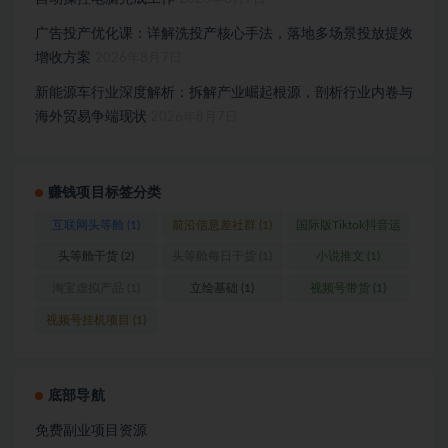
广告投产优化课：详解洗投产核心手法，落地多场景投放提效
增收方案
2026年8月7日
新能源车行业深度解析：拆解产业崛起根源，剖析行业内卷与
海外贸易争端现状
2026年8月7日
赚钱项目标签分类
互联网头等舱
(1)
前沿信息差社群
(1)
国际版Tiktok抖音运
营
(1)
头等舱干货
(2)
头等舱每日干货
(1)
小说推文
(1)
淘宝虚拟产品
(1)
立绘基础
(1)
视频号带货
(1)
视频号挂机项目
(1)
底部导航
免费副业项目资源