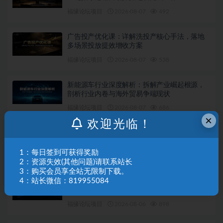
福缘论坛项目
2026-08-07
492
广告投产优化课：详解洗投产核心手法，落地
多场景投放提效增收方案
福缘论坛项目
2026-08-07
538
新能源车行业深度解析：拆解产业崛起根源，
剖析行业内卷与海外贸易争端现状
福缘论坛项目
2026-08-07
686
×
欢迎光临！
微信私域量化运营指南：搭建账号基建打造热
号，脱敏风控规避运营各类高危风险
1：每日签到可获得奖励
福缘论坛项目
2026-08-06
442
2：资源失效(其他问题)请联系站长
3：购买会员享全站无限制下载。
4：站长微信：819955084
不露脸油管AI变现速成课：深挖高CPM盈利领
域，零出镜打造YouTube稳定收益账号
福缘论坛项目
2026-08-06
898