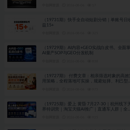
中创网资源
2026-08-06
17
（19731期）快手全自动短剧分销｜单账号日
益15+
中创网资源
2026-08-06
325
（19729期）AI内容+GEO实战白皮书。全面
AI量产SOP与GEO分发机制
中创网资源
2026-08-06
838
（19727期） 付费文章：相亲筛选对象的高效
用策略，全程落地可实操，规避短择、利己型
亲对象
中创网资源
2026-08-06
975
（19725期）爱上 黄昏 7月27-30｜杭州线下
界特训营｜淘宝天猫AI推广｜直通车人群｜全
PPT SOP思维导图资料包
中创网资源
2026-08-06
925