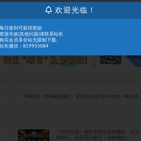
们进行处理。
欢迎光临！
：每日签到可获得奖励
：资源失效(其他问题)请联系站长
：购买会员享全站无限制下载。
站长微信：819955084
篇
下一篇
即
（9880期）2024最新项目，支付宝分成计划 AI软件一键生成
可
三分钟一条作品，小白月…
（19732期）海外游戏全自动搬砖，日入
1000+，全天无人值守，绿色稳定！