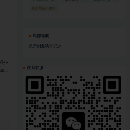
(1)
视频号挂机项目
(1)
底部导航
免费副业项目资源
是技
联系客服
加上
、