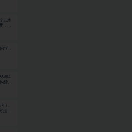
图片去水
费，浏
于佛学，
6年4
块构建盈
6年)：
方法，