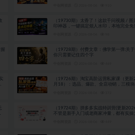
中创网资源
2026-08-06
910
收
（19730期）太香了！这款千问视频 / 
印神器，一键搞定烦人水印，本地完全免
览器拓展插件
中创网资源
2026-08-06
98
掌握
（19728期）付费文章：佛学第一弹:关
你只需要记住四个字
中创网资源
2026-08-06
469
实
（19726期）淘宝高阶运营私家课（更新2
相
月18）：选品、爆款、全店动销，三模
利闭环，月入破5万
中创网资源
2026-08-06
372
无
（19724期）拼多多实战特训营(更新202
套
不管是新手入门或老商家冲量，都有实操
跟着学，少走弯路
中创网资源
2026-08-06
449