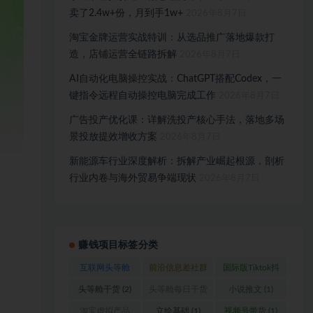
卖了2.4w+份，月到手1w+
2026年8月7日
淘宝金牌运营实战特训：从选品推广落地爆款打
造，店铺运营全链路拆解
2026年8月7日
AI自动化电脑操控实战：ChatGPT搭配Codex，一
键指令远程自动操控电脑完成工作
2026年8月7日
广告投产优化课：详解洗投产核心手法，落地多场
景投放提效增收方案
2026年8月7日
新能源车行业深度解析：拆解产业崛起根源，剖析
行业内卷与海外贸易争端现状
2026年8月7日
赚钱项目标签分类
互联网头等舱
前沿信息差社群
国际版Tiktok抖
(1)
(1)
音运营
(1)
头等舱干货
(2)
头等舱每日干货
小说推文
(1)
(1)
淘宝虚拟产品
立绘基础
(1)
视频号带货
(1)