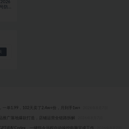
026
稳号防封
1.99，102天卖了2.4w+份，月到手1w+
2026年8月7日
品推广落地爆款打造，店铺运营全链路拆解
2026年8月7日
tGPT搭配Codex，一键指令远程自动操控电脑完成工作
2026年8月7日