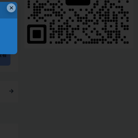
×
链接
，