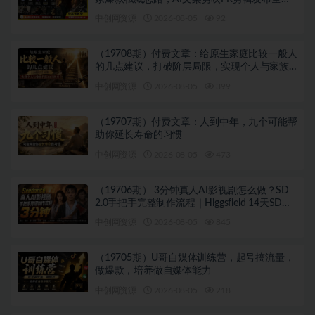
程教学
中创网资源
2026-08-05
92
（19708期）付费文章：给原生家庭比较一般人
的几点建议，打破阶层局限，实现个人与家族
代际向上跃升
中创网资源
2026-08-05
399
（19707期）付费文章：人到中年，九个可能帮
助你延长寿命的习惯
中创网资源
2026-08-05
473
（19706期） 3分钟真人AI影视剧怎么做？SD
2.0手把手完整制作流程｜Higgsfield 14天SD
2.0/2.5无限生成
中创网资源
2026-08-05
845
（19705期）U哥自媒体训练营，起号搞流量，
做爆款，培养做自媒体能力
中创网资源
2026-08-05
218