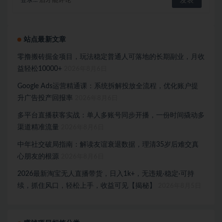
登录...
后才能评论
站点最新文章
零撸搬砖掘金项目，玩法稳定普通人可落地的长期副业，月收
益轻松10000+
2026年8月6日
Google Ads运营精通课：系统拆解投放全流程，优化账户提
升广告投产回报率
2026年8月6日
多平台直播获客实战：单人多账号同步开播，一份时间撬动多
渠道精准流量
2026年8月6日
中年社交破局指南：解读友谊衰退数据，理清35岁后难交真
心朋友的根源
2026年8月6日
2026最新淘宝无人直播带货，日入1k+，无违规·稳定·可持
续，抓住风口，轻松上手，收益可见【揭秘】
2026年8月5日