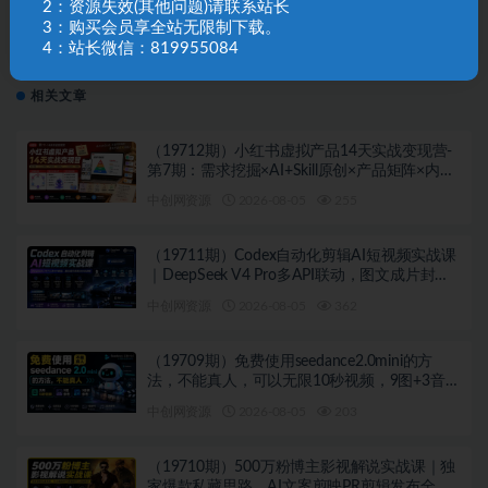
2：资源失效(其他问题)请联系站长
下一篇
3：购买会员享全站无限制下载。
（9875期）视频号纯搬运日引300+创业粉教程！
4：站长微信：819955084
相关文章
（19712期）小红书虚拟产品14天实战变现营-
第7期：需求挖掘×AI+Skill原创×产品矩阵×内容
笔记×一人公司进阶×全链路
中创网资源
2026-08-05
255
（19711期）Codex自动化剪辑AI短视频实战课
｜DeepSeek V4 Pro多API联动，图文成片封装
Skill全流程
中创网资源
2026-08-05
362
（19709期）免费使用seedance2.0mini的方
法，不能真人，可以无限10秒视频，9图+3音频
参考
中创网资源
2026-08-05
203
（19710期）500万粉博主影视解说实战课｜独
家爆款私藏思路，AI文案剪映PR剪辑发布全流