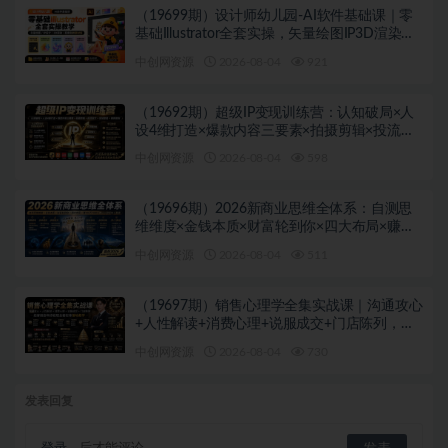
（19699期）设计师幼儿园-AI软件基础课｜零
基础Illustrator全套实操，矢量绘图IP3D渲染配
套助教素材包
中创网资源
2026-08-04
921
（19692期）超级IP变现训练营：认知破局×人
设4维打造×爆款内容三要素×拍摄剪辑×投流放
大×全域变现×矩阵复制
中创网资源
2026-08-04
598
（19696期）2026新商业思维全体系：自测思
维维度×金钱本质×财富轮到你×四大布局×赚
100万1000万选人×股权坑×赛道
中创网资源
2026-08-04
511
（19697期）销售心理学全集实战课｜沟通攻心
+人性解读+消费心理+说服成交+门店陈列，拓
客裂变年终收现全套实体落地教学
中创网资源
2026-08-04
730
发表回复