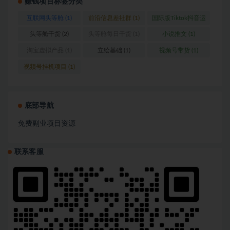
赚钱项目标签分类
互联网头等舱
(1)
前沿信息差社群
(1)
国际版Tiktok抖音运
营
(1)
头等舱干货
(2)
头等舱每日干货
(1)
小说推文
(1)
淘宝虚拟产品
(1)
立绘基础
(1)
视频号带货
(1)
视频号挂机项目
(1)
底部导航
免费副业项目资源
联系客服