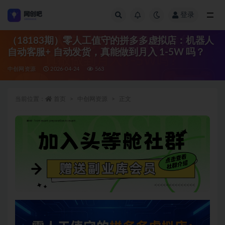
登录
全部
（18183期）零人工值守的拼多多虚拟店：机器人
自动客服+ 自动发货，真能做到月入 1-5W 吗？
中创网资源
2026-04-24
563
当前位置：
首页
中创网资源
正文