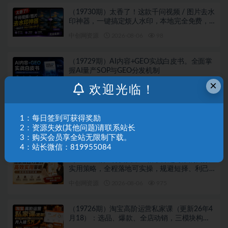
（19730期）太香了！这款千问视频 / 图片去水
印神器，一键搞定烦人水印，本地完全免费，
浏览器拓展插件
中创网资源
2026-08-06
98
（19729期）AI内容+GEO实战白皮书。全面掌
握AI量产SOP与GEO分发机制
×
中创网资源
2026-08-06
838
欢迎光临！
（19728期）付费文章：佛学第一弹:关于佛
1：每日签到可获得奖励
学，你只需要记住四个字
2：资源失效(其他问题)请联系站长
中创网资源
2026-08-06
469
3：购买会员享全站无限制下载。
4：站长微信：819955084
（19727期） 付费文章：相亲筛选对象的高效
实用策略，全程落地可实操，规避短择、利己
型相亲对象
中创网资源
2026-08-06
975
（19726期）淘宝高阶运营私家课（更新26年4
月18）：选品、爆款、全店动销，三模块构建
盈利闭环，月入破5万