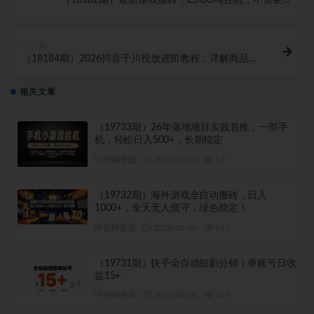
（18182期）最新游戏搬砖，CSGO纯挂机，不需要玩
游戏，实现真挂机，月入1W+，五一小高峰上车可吃
肉，…
下一篇
（18184期）2026抖音千川投放进阶教程，详解商品卡
放量技巧，科学优化投放方式，低成本撬动精准订单
相关文章
（19733期）26年落地项目实践首推，一部手
机，轻松日入500+，长期稳定
中创网资源
2026-08-06
17
（19732期）海外游戏全自动搬砖，日入
1000+，全天无人值守，绿色稳定！
中创网资源
2026-08-06
910
（19731期）快手全自动短剧分销｜单账号日收
益15+
中创网资源
2026-08-06
324