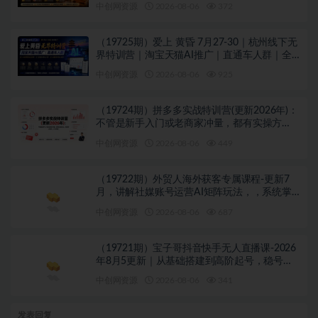
中创网资源
2026-08-06
372
（19725期）爱上 黄昏 7月27-30｜杭州线下无
界特训营｜淘宝天猫AI推广｜直通车人群｜全
套PPT SOP思维导图资料包
中创网资源
2026-08-06
925
（19724期）拼多多实战特训营(更新2026年)：
不管是新手入门或老商家冲量，都有实操方
法，跟着学，少走弯路
中创网资源
2026-08-06
449
（19722期）外贸人海外获客专属课程-更新7
月，讲解社媒账号运营AI矩阵玩法，，系统掌
握海外客户开发全流程实战方法
中创网资源
2026-08-06
687
（19721期）宝子哥抖音快手无人直播课-2026
年8月5更新｜从基础搭建到高阶起号，稳号防
封技术，搭建自动化直播变现体系
中创网资源
2026-08-06
341
发表回复