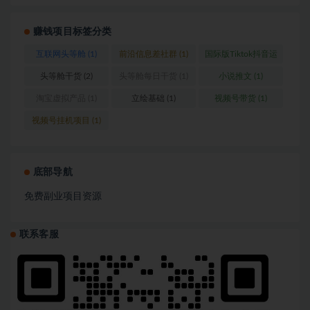
赚钱项目标签分类
互联网头等舱
(1)
前沿信息差社群
(1)
国际版Tiktok抖音运
营
(1)
头等舱干货
(2)
头等舱每日干货
(1)
小说推文
(1)
淘宝虚拟产品
(1)
立绘基础
(1)
视频号带货
(1)
视频号挂机项目
(1)
底部导航
免费副业项目资源
联系客服