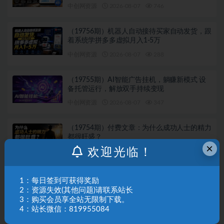
1000+带分佣机制
中创网资源
2026-08-07
746
（19756期）机器人自动接待买家自动发货，跟
着系统学拼多多虚拟月入1-5万
中创网资源
2026-08-07
288
（19755期）AI智能广告挂机，躺赚新模式 设
备托管运行，解放双手持续变现
中创网资源
2026-08-07
347
（19754期）付费文章：为什么成功人士的精力
都很旺盛？
×
欢迎光临！
中创网资源
2026-08-07
295
（19749期）Windows 同类型产品，我只想吹
1：每日签到可获得奖励
爆它！把听歌变成了一场沉浸式视听现场，支
2：资源失效(其他问题)请联系站长
持多平台歌单播放 Mineradio
3：购买会员享全站无限制下载。
中创网资源
2026-08-07
187
4：站长微信：819955084