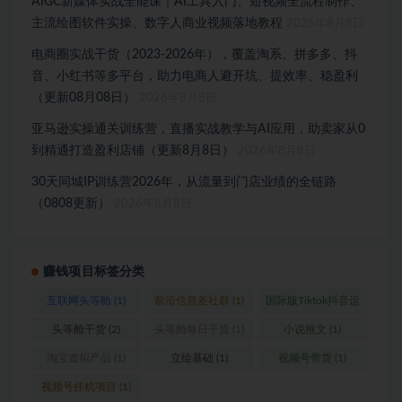
AIGC新媒体实战全能课｜AI工具入门、短视频全流程制作、
主流绘图软件实操、数字人商业视频落地教程
2026年8月8日
电商圈实战干货（2023-2026年），覆盖淘系、拼多多、抖
音、小红书等多平台，助力电商人避开坑、提效率、稳盈利
（更新08月08日）
2026年8月8日
亚马逊实操通关训练营，直播实战教学与AI应用，助卖家从0
到精通打造盈利店铺（更新8月8日）
2026年8月8日
30天同城IP训练营2026年，从流量到门店业绩的全链路
（0808更新）
2026年8月8日
赚钱项目标签分类
互联网头等舱
(1)
前沿信息差社群
(1)
国际版Tiktok抖音运
营
(1)
头等舱干货
(2)
头等舱每日干货
(1)
小说推文
(1)
淘宝虚拟产品
(1)
立绘基础
(1)
视频号带货
(1)
视频号挂机项目
(1)