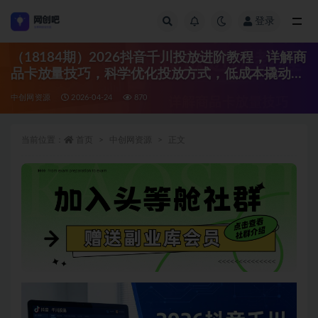
登录
全部
（18184期）2026抖音千川投放进阶教程，详解商
品卡放量技巧，科学优化投放方式，低成本撬动精
准订单
中创网资源
2026-04-24
870
当前位置：
首页
中创网资源
正文