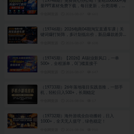
（19748期）免费良心办公站！全站100000+海
量PPT素材免费下载，每日更新，分类清晰，免
注册登录下载 爱PPT网
中创网资源
2026-08-07
661
（19746期）2026电商04期淘宝直通车课｜关
键词爆打矩阵，多计划低出价，新品爆款差异
化投放实操教学
中创网资源
2026-08-07
608
（19745期）【2026】AI副业新风口，一单
500+，全程派单，0门槛直接干
中创网资源
2026-08-07
647
（19733期）26年落地项目实践首推，一部手
机，轻松日入500+，长期稳定
中创网资源
2026-08-06
17
（19732期）海外游戏全自动搬砖，日入
1000+，全天无人值守，绿色稳定！
中创网资源
2026-08-06
910